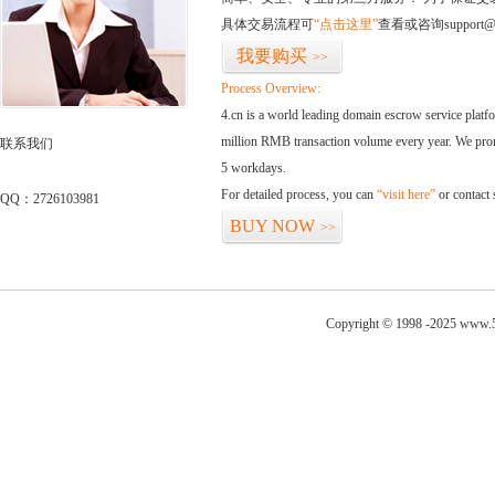
具体交易流程可
“点击这里”
查看或咨询support@
我要购买
>>
Process Overview:
4.cn is a world leading domain escrow service plat
million RMB transaction volume every year. We promi
联系我们
5 workdays.
For detailed process, you can
“visit here”
or contact
QQ：2726103981
BUY NOW
>>
Copyright © 1998 -2025 www.5